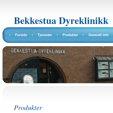
Bekkestua Dyreklinikk
Forside
Tjenester
Produkter
Generell info
Produkter